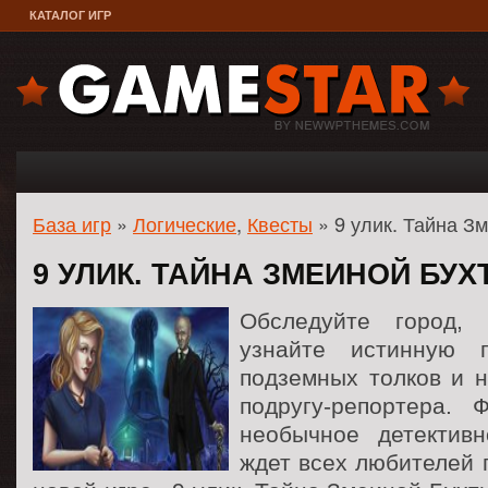
КАТАЛОГ ИГР
База игр
»
Логические
,
Квесты
» 9 улик. Тайна З
9 УЛИК. ТАЙНА ЗМЕИНОЙ БУХ
Обследуйте город,
узнайте истинную 
подземных толков и 
подругу-репортера. 
необычное детективн
ждет всех любителей 