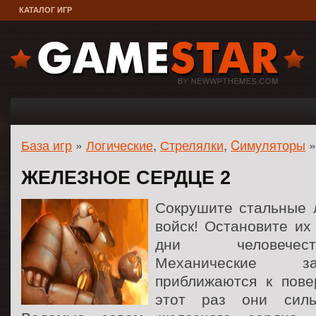
КАТАЛОГ ИГР
База игр
»
Логические
,
Стрелялки
,
Cимуляторы
»
ЖЕЛЕЗНОЕ СЕРДЦЕ 2
Сокрушите стальные 
войск! Остановите их
дни человечес
Механические з
приближаются к пове
этот раз они силь