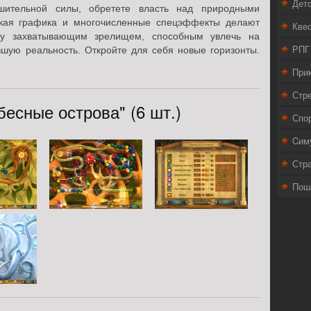
Дет
шительной силы, обретете власть над природными
кая графика и многочисленные спецэффекты делают
Кве
му захватывающим зрелищем, способным увлечь на
РПГ
вшую реальность. Откройте для себя новые горизонты.
При
Стр
есные острова" (6 шт.)
Спо
Cим
Стра
Пош