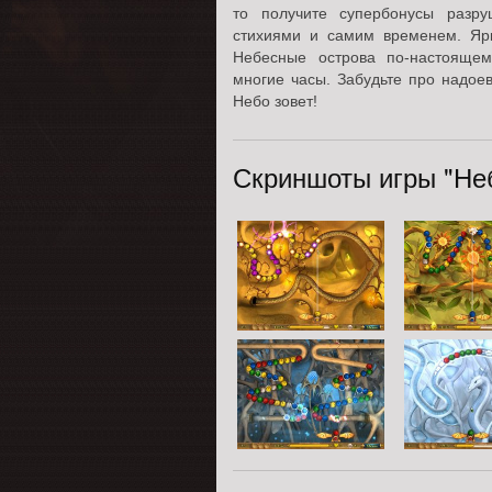
то получите супербонусы разру
стихиями и самим временем. Яр
Небесные острова по-настояще
многие часы. Забудьте про надое
Небо зовет!
Скриншоты игры "Неб