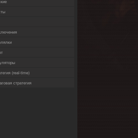
ские
сты
ключения
елялки
рт
уляторы
тегия (real-time)
аговая стратегия