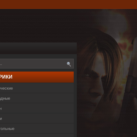
РИКИ
ические
адные
н
и
тольные