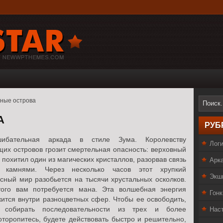
ные острова
А
РУБ
шибательная аркада в стиле Зума. Королевству
Лог
их островов грозит смертельная опасность: верховный
Арк
 похитил один из магических кристаллов, разорвав связь
 камнями. Через несколько часов этот хрупкий
Экш
сный мир разобьется на тысячи хрустальных осколков.
того вам потребуется мана. Эта волшебная энергия
Гонк
ится внутри разноцветных сфер. Чтобы ее освободить,
Нас
 собирать последовательности из трех и более
торопитесь, будете действовать быстро и решительно,