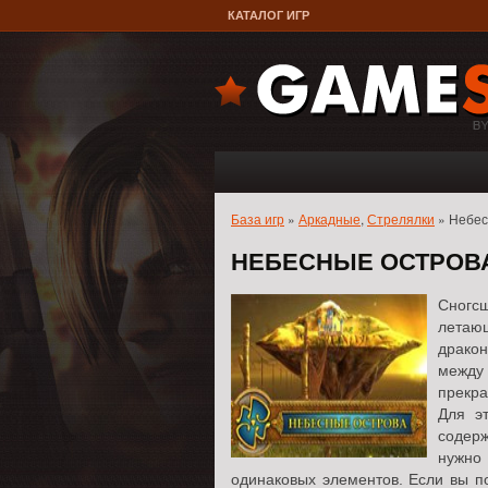
КАТАЛОГ ИГР
База игр
»
Аркадные
,
Стрелялки
» Небес
НЕБЕСНЫЕ ОСТРОВ
Сногс
летающ
дракон
между
прекра
Для э
содерж
нужно
одинаковых элементов. Если вы по