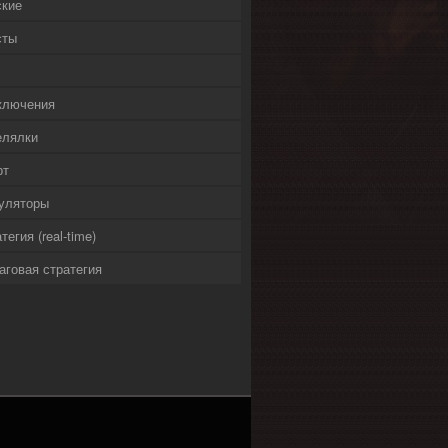
ские
сты
ключения
елялки
рт
уляторы
тегия (real-time)
аговая стратегия