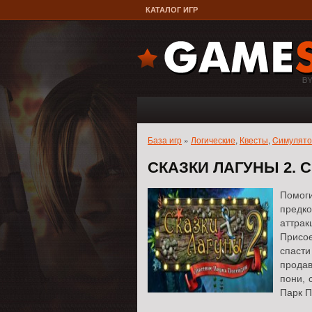
КАТАЛОГ ИГР
База игр
»
Логические
,
Квесты
,
Cимулят
СКАЗКИ ЛАГУНЫ 2.
Помог
пред
аттрак
Присое
спаст
продав
пони, 
Парк П