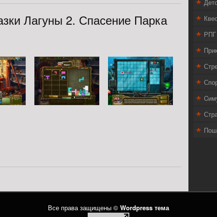
Дет
зки Лагуны 2. Спасение Парка
Кве
РПГ
При
Стр
Спо
Cим
Стра
Пош
Все права защищены ©
Wordpress тема