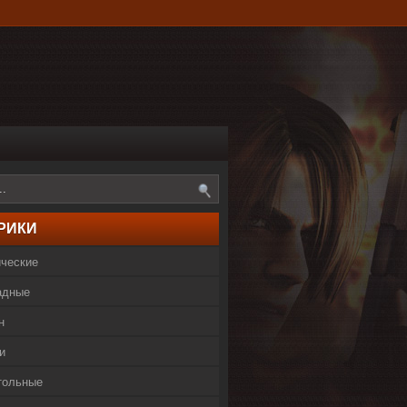
РИКИ
ические
адные
н
и
тольные