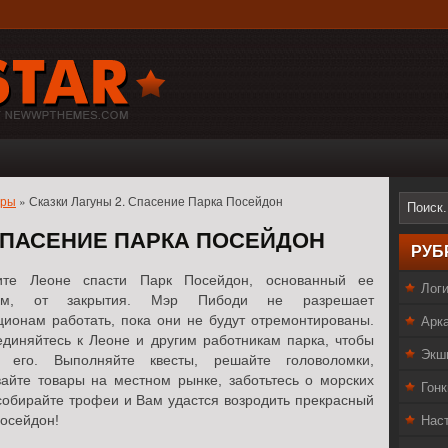
оры
» Сказки Лагуны 2. Спасение Парка Посейдон
 СПАСЕНИЕ ПАРКА ПОСЕЙДОН
РУБ
ите Леоне спасти Парк Посейдон, основанный ее
Лог
ком, от закрытия. Мэр Пибоди не разрешает
Арк
ционам работать, пока они не будут отремонтированы.
диняйтесь к Леоне и другим работникам парка, чтобы
Экш
и его. Выполняйте квесты, решайте головоломки,
айте товары на местном рынке, заботьтесь о морских
Гонк
собирайте трофеи и Вам удастся возродить прекрасный
Нас
осейдон!