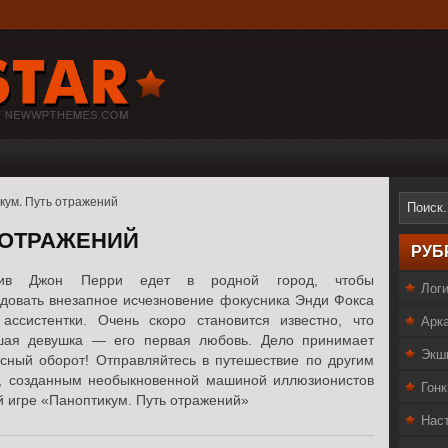
кум. Путь отражений
 ОТРАЖЕНИЙ
РУБ
тив Джон Перри едет в родной город, чтобы
Лог
довать внезапное исчезновение фокусника Энди Фокса
Арк
ассистентки. Очень скоро становится известно, что
шая девушка — его первая любовь. Дело принимает
Экш
сный оборот! Отправляйтесь в путешествие по другим
, созданным необыкновенной машиной иллюзионистов
Гонк
й игре «Паноптикум. Путь отражений»
Нас