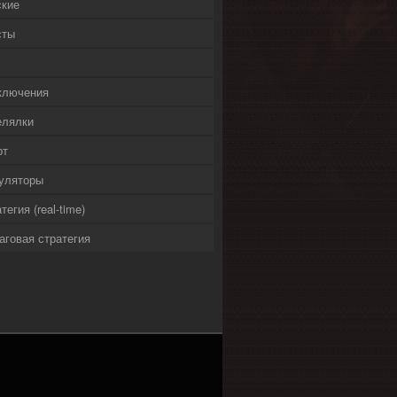
ские
сты
ключения
елялки
рт
уляторы
тегия (real-time)
аговая стратегия