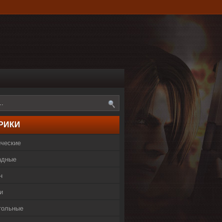
РИКИ
ические
адные
н
и
тольные