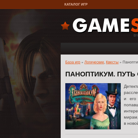
КАТАЛОГ ИГР
База игр
»
Логические
,
Квесты
» Панопти
ПАНОПТИКУМ. ПУТЬ
Детек
рассле
и его 
попав
интере
мирам
в ново