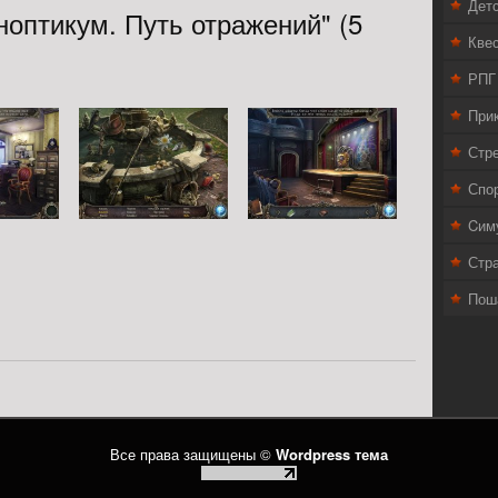
Дет
оптикум. Путь отражений" (5
Кве
РПГ
При
Стр
Спо
Cим
Стра
Пош
Все права защищены ©
Wordpress тема