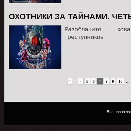
ОХОТНИКИ ЗА ТАЙНАМИ. ЧЕТ
Разоблачите ков
преступников
1
...
4
5
6
7
8
9
10
...
Все права з